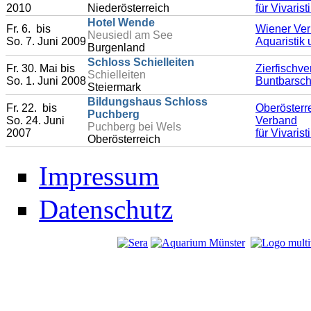
2010
Niederösterreich
für Vivaris
Hotel Wende
Fr. 6. bis
Wiener Ver
Neusiedl am See
So. 7. Juni 2009
Aquaristik 
Burgenland
Schloss Schielleiten
Fr. 30. Mai bis
Zierfischve
Schielleiten
So. 1. Juni 2008
Buntbarsch
Steiermark
Bildungshaus Schloss
Fr. 22. bis
Oberösterr
Puchberg
So. 24. Juni
Verband
Puchberg bei Wels
2007
für Vivaris
Oberösterreich
Impressum
Datenschutz