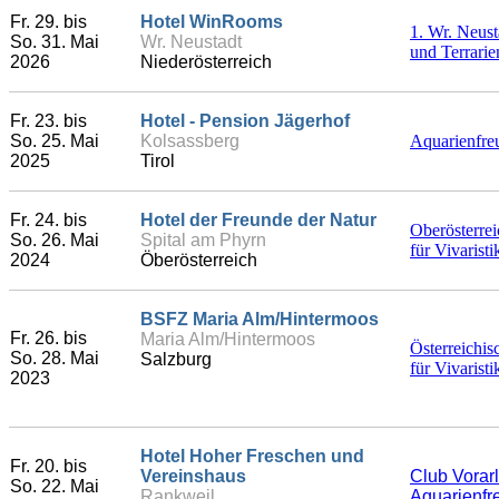
Fr. 29. bis
Hotel WinRooms
1. Wr. Neust
So. 31. Mai
Wr. Neustadt
und Terrarie
2026
Niederösterreich
Fr. 23. bis
Hotel - Pension Jägerhof
So. 25. Mai
Kolsassberg
Aquarienfre
2025
Tirol
Fr. 24. bis
Hotel der Freunde der Natur
Oberösterre
So. 26. Mai
Spital am Phyrn
für Vivarist
2024
Öberösterreich
BSFZ Maria Alm/Hintermoos
Fr. 26. bis
Maria Alm/Hintermoos
Österreichis
So. 28. Mai
Salzburg
für Vivarist
2023
Hotel Hoher Freschen und
Fr. 20. bis
Vereinshaus
Club Vorar
So. 22. Mai
Rankweil
Aquarienfr