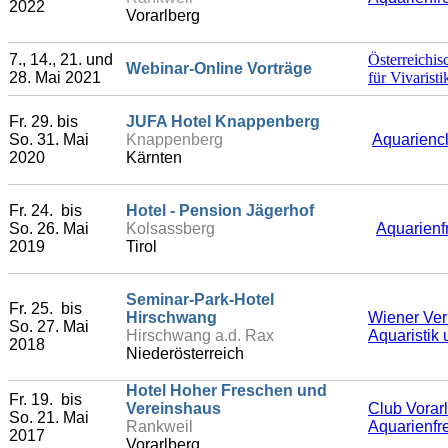
2022
Vorarlberg
7., 14., 21. und
Österreichis
Webinar-Online Vorträge
28. Mai 2021
für Vivarist
Fr. 29. bis
JUFA Hotel Knappenberg
So. 31. Mai
Knappenberg
Aquariencl
2020
Kärnten
Fr. 24. bis
Hotel - Pension Jägerhof
So. 26. Mai
Kolsassberg
Aquarienf
2019
Tirol
Seminar-Park-Hotel
Fr. 25. bis
Hirschwang
Wiener Ver
So. 27. Mai
Hirschwang a.d. Rax
Aquaristik 
2018
Niederösterreich
Hotel Hoher Freschen und
Fr. 19. bis
Vereinshaus
Club Vorar
So. 21. Mai
Rankweil
Aquarienfr
2017
Vorarlberg