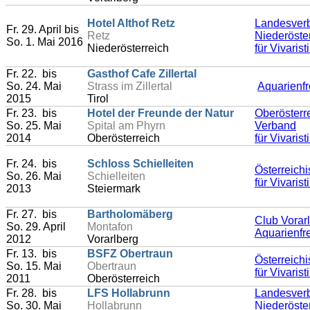
Hotel Althof Retz
Landesver
Fr. 29. April bis
Retz
Niederöste
So. 1. Mai 2016
Niederösterreich
für Vivaris
Fr. 22. bis
Gasthof Cafe Zillertal
So. 24. Mai
Strass im Zillertal
Aquarienfr
2015
Tirol
Fr. 23. bis
Hotel der Freunde der Natur
Oberösterr
So. 25. Mai
Spital am Phyrn
Verband
2014
Oberösterreich
für Vivaris
Fr. 24. bis
Schloss Schielleiten
Österreich
So. 26. Mai
Schielleiten
für Vivaris
2013
Steiermark
Fr. 27. bis
Bartholomäberg
Club Vorar
So. 29. April
Montafon
Aquarienfr
2012
Vorarlberg
Fr. 13. bis
BSFZ Obertraun
Österreich
So. 15. Mai
Obertraun
für Vivaris
2011
Oberösterreich
Fr. 28. bis
LFS Hollabrunn
Landesver
So. 30. Mai
Hollabrunn
Niederöste